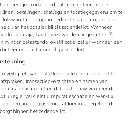
 of om een gestructureerd patroon met meerdere
jdlijnen, betalingen, chatlogs en locatiegegevens om te
n. Ook wordt gelet op procedurele aspecten, zoals de
eid van het dossier bij dit zedendelict. Wanneer
verkregen zijn, kan bewijs worden uitgesloten. Zo
een minder belastende kwalificatie, zeker wanneer een
 het zedendelict juridisch juist kadert.
rsteuning
 u veilig relevante stukken aanleveren en gerichte
 afspraken, transactieoverzichten en namen van
 een plan kan opstellen dat past bij uw vermeende
t u regie, verkleint u reputatieschade en werkt u
ing of een andere passende afdoening, begeleid door
borgt binnen het zedendelict.