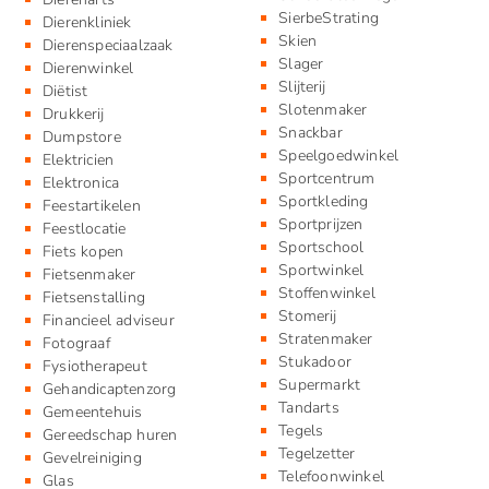
SierbeStrating
Dierenkliniek
Skien
Dierenspeciaalzaak
Slager
Dierenwinkel
Slijterij
Diëtist
Slotenmaker
Drukkerij
Snackbar
Dumpstore
Speelgoedwinkel
Elektricien
Sportcentrum
Elektronica
Sportkleding
Feestartikelen
Sportprijzen
Feestlocatie
Sportschool
Fiets kopen
Sportwinkel
Fietsenmaker
Stoffenwinkel
Fietsenstalling
Stomerij
Financieel adviseur
Stratenmaker
Fotograaf
Stukadoor
Fysiotherapeut
Supermarkt
Gehandicaptenzorg
Tandarts
Gemeentehuis
Tegels
Gereedschap huren
Tegelzetter
Gevelreiniging
Telefoonwinkel
Glas