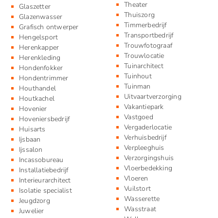
Theater
Glaszetter
Thuiszorg
Glazenwasser
Timmerbedrijf
Grafisch ontwerper
Transportbedrijf
Hengelsport
Trouwfotograaf
Herenkapper
Trouwlocatie
Herenkleding
Tuinarchitect
Hondenfokker
Tuinhout
Hondentrimmer
Tuinman
Houthandel
Uitvaartverzorging
Houtkachel
Vakantiepark
Hovenier
Vastgoed
Hoveniersbedrijf
Vergaderlocatie
Huisarts
Verhuisbedrijf
Ijsbaan
Verpleeghuis
Ijssalon
Verzorgingshuis
Incassobureau
Vloerbedekking
Installatiebedrijf
Vloeren
Interieurarchitect
Vuilstort
Isolatie specialist
Wasserette
Jeugdzorg
Wasstraat
Juwelier