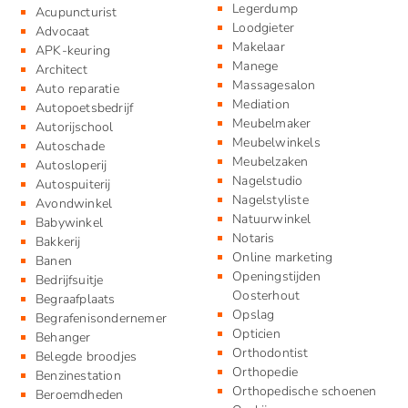
Legerdump
Acupuncturist
Loodgieter
Advocaat
Makelaar
APK-keuring
Manege
Architect
Massagesalon
Auto reparatie
Mediation
Autopoetsbedrijf
Meubelmaker
Autorijschool
Meubelwinkels
Autoschade
Meubelzaken
Autosloperij
Nagelstudio
Autospuiterij
Nagelstyliste
Avondwinkel
Natuurwinkel
Babywinkel
Notaris
Bakkerij
Online marketing
Banen
Openingstijden
Bedrijfsuitje
Oosterhout
Begraafplaats
Opslag
Begrafenisondernemer
Opticien
Behanger
Orthodontist
Belegde broodjes
Orthopedie
Benzinestation
Orthopedische schoenen
Beroemdheden​