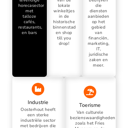
levendige
van de
bedrijven
horecasector
lokale
die
met
winkeltjes
diensten
talloze
in de
aanbieden
cafés,
historische
op het
restaurants,
binnenstad
gebied
en bars
en shop
van
till you
financiën,
drop!
marketing,
IT,
juridische
zaken en
meer.
Industrie
Toerisme
Oosterhout heeft
Van culturele
een sterke
bezienswaardigheden
industriële sector
zoals het Fries
met bedrijven die