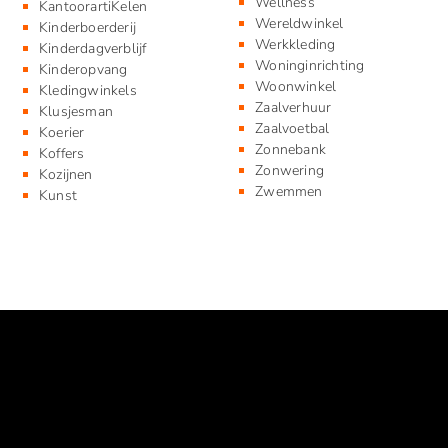
Wellness
KantoorartiKelen
Wereldwinkel
Kinderboerderij
Werkkleding
Kinderdagverblijf
Woninginrichting
Kinderopvang
Woonwinkel
Kledingwinkels
Zaalverhuur
Klusjesman
Zaalvoetbal
Koerier
Zonnebank
Koffers
Zonwering
Kozijnen
Zwemmen
Kunst