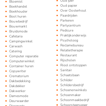
Oud ijzer
Bloemist
Oud papier
Boekhandel
Over Oosterhout
Boekhouder
Paardrijden
Boot huren
Parkeren
Bouwbedrijf
Partycentrum
Bouwmarkt
Pedicure
Bruidsmode
Praktijkonderwijs
Cafetaria
Psycholoog
Campingwinkel
Reclamebureau
Carwash
Relatietherapie
Catering
Restaurant
Computer reparatie
Rijscholen
Computerwinkel
Riool ontstoppen
Container huren
Sanitair
Copywriter
Schaatsbaan
Crematorium
Schilder
Dakbedekking
Schildersbedrijf
Dakdekker
Schoenenwinkels
Dakwerker
Schoenmaker
Damesmode
Schoonmaakbedrijf
Deurwaarder
Schoorsteenveger
Dierenarts