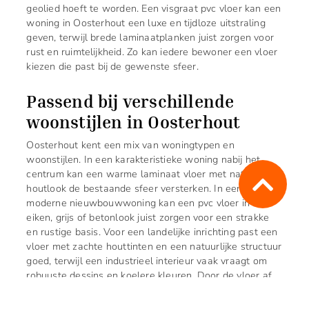
geolied hoeft te worden. Een visgraat pvc vloer kan een
woning in Oosterhout een luxe en tijdloze uitstraling
geven, terwijl brede laminaatplanken juist zorgen voor
rust en ruimtelijkheid. Zo kan iedere bewoner een vloer
kiezen die past bij de gewenste sfeer.
Passend bij verschillende
woonstijlen in Oosterhout
Oosterhout kent een mix van woningtypen en
woonstijlen. In een karakteristieke woning nabij het
centrum kan een warme laminaat vloer met natuurlijke
houtlook de bestaande sfeer versterken. In een
moderne nieuwbouwwoning kan een pvc vloer in licht
eiken, grijs of betonlook juist zorgen voor een strakke
en rustige basis. Voor een landelijke inrichting past een
vloer met zachte houttinten en een natuurlijke structuur
goed, terwijl een industrieel interieur vaak vraagt om
robuuste dessins en koelere kleuren. Door de vloer af
te stemmen op meubels, wandkleuren en lichtinval
ontstaat een interieur dat in balans is.