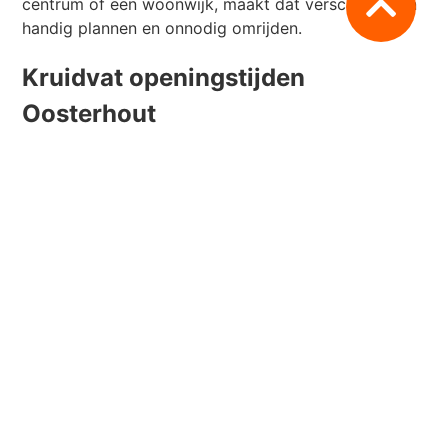
centrum of een woonwijk, maakt dat verschil tussen
handig plannen en onnodig omrijden.
Kruidvat openingstijden
Oosterhout
Kruidvat valt in een heel andere routine dan een
supermarkt. Hier gaat het vaak om korte, dringende
aankopen: verzorgingsproducten, medicijnen zonder
recept, babyartikelen, make-up of een aanbieding
die je meteen wilt meepakken. Daardoor zoeken
mensen in Oosterhout vaak op Kruidvat op
momenten dat ze weinig speling hebben. Een half
uur verschil in openingstijd telt dan ineens zwaar,
zeker wanneer je het bezoek combineert met een
ronde door het centrum.
Voor wie in het centrum van Oosterhout winkelt of
even snel een boodschap wil doen na werk of