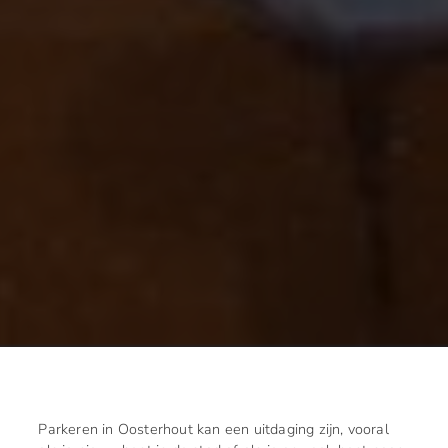
Parkeren in Oosterhout kan een uitdaging zijn, vooral