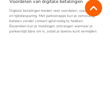
Voordelen van digitale betalingen
Digitale betalingen bieden veel voordelen, zoals gemak
en tijdsbesparing. Met parkeerapps kun je eenvoudig
betalen zonder contant geld nodig te hebben.
Bovendien kun je meldingen ontvangen wanneer je
parkeertijd bijna om is, zodat je boetes kunt vermijden.
Parkeerregels en
vergunningen
Het naleven van de parkeerregels in Oosterhout is
essentieel om boetes te voorkomen en een positieve
parkeerervaring te hebben. Hier zijn enkele belangrijke
regels en informatie over vergunningen.
Maximale parkeerduur
In sommige zones zijn er beperkingen op de maximale
parkeerduur. Zorg ervoor dat je op de hoogte bent van
deze beperkingen om boetes te vermijden. Dit is vooral
belangrijk in drukke gebieden en betaalde