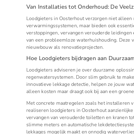
Van Installaties tot Onderhoud: De Veelz
Loodgieters in Oosterhout verzorgen niet alleen n
verwarmingssystemen, maar bieden ook essentiee
verstoppingen, vervangen verouderde leidingen en
van een probleemloze waterhuishouding. Deze v
nieuwbouw als renovatieprojecten.
Hoe Loodgieters bijdragen aan Duurzaa
Loodgieters adviseren je over duurzame oploss
regenwatersystemen. Door slim gebruik te make
innovatieve lekkage detectie, helpen ze jouw wate
alleen kosten maar draagt ook bij aan een groen
Met concrete maatregelen zoals het installeren 
realiseren loodgieters in Oosterhout aanzienlijk
vervangen van verouderde toiletten en kranen 
slimme meters en automatische lekdetectiesystem
lekkages mogelijk maakt en onnodig waterverlies