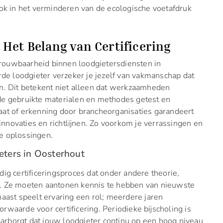
ook in het verminderen van de ecologische voetafdruk
 Het Belang van Certificering
etrouwbaarheid binnen loodgietersdiensten in
rde loodgieter verzeker je jezelf van vakmanschap dat
n. Dit betekent niet alleen dat werkzaamheden
de gebruikte materialen en methodes getest en
aat of erkenning door brancheorganisaties garandeert
 innovaties en richtlijnen. Zo voorkom je verrassingen en
e oplossingen.
eters in Oosterhout
ig certificeringsproces dat onder andere theorie,
t. Ze moeten aantonen kennis te hebben van nieuwste
naast speelt ervaring een rol; meerdere jaren
rwaarde voor certificering. Periodieke bijscholing is
waarborgt dat jouw loodgieter continu op een hoog niveau