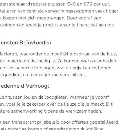
een standaard reparatie tussen €40 en €70 per uur,
stalleren van centrale verwarmingssystemen vaak hoger
a kosten met zich meebrengen. Door vooraf een
assingen en weet je precies waar je financieel aan toe
Diensten Beïnvloeden
actoren, waaronder de moeilijkheidsgraad van de klus,
 type materialen dat nodig is. Zo kunnen werkzaamheden
oor verouderde leidingen, wat de prijs kan verhogen.
goeding, die per regio kan verschillen.
vredenheid Verhoogt
wen tussen jou en de loodgieter. Wanneer je vooraf
en, voel je je zekerder over de keuze die je maakt. Dit
pelere samenwerking tijdens de werkzaamheden.
 een transparant prijsbeleid door offertes gedetailleerd
als materiaalkosten of spoedtarieven duidelijk te