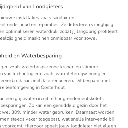
ijdigheid van Loodgieters
ieuwe installaties zoals sanitair en
l onderhoud en reparaties. Ze detecteren vroegtijdig
 optimaliseren waterdruk, zodat jij langdurig profiteert
eelzijdigheid maakt hen onmisbaar voor zowel
mheid en Waterbesparing
ingen zoals waterbesparende kranen en slimme
n van technologieën zoals warmteterugwinning en
rverbruik aanzienlijk te reduceren. Dit bespaart niet
ere leefomgeving in Oosterhout.
van een grijswatercircuit of hoogrendementsketels
e besparingen. Zo kan een gemiddeld gezin door het
tot wel 30% minder water gebruiken. Daarnaast worden
en steeds vaker toegepast, wat snelle interventie bij
 voorkomt. Hierdoor speelt jouw loodgieter niet alleen