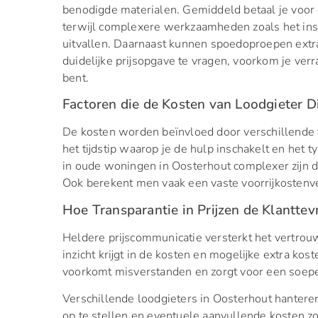
benodigde materialen. Gemiddeld betaal je voor 
terwijl complexere werkzaamheden zoals het in
uitvallen. Daarnaast kunnen spoedoproepen extr
duidelijke prijsopgave te vragen, voorkom je verr
bent.
Factoren die de Kosten van Loodgieter 
De kosten worden beïnvloed door verschillende f
het tijdstip waarop je de hulp inschakelt en het
in oude woningen in Oosterhout complexer zijn d
Ook berekent men vaak een vaste voorrijkostenver
Hoe Transparantie in Prijzen de Klantte
Heldere prijscommunicatie versterkt het vertrou
inzicht krijgt in de kosten en mogelijke extra kost
voorkomt misverstanden en zorgt voor een soe
Verschillende loodgieters in Oosterhout hanteren
op te stellen en eventuele aanvullende kosten zo