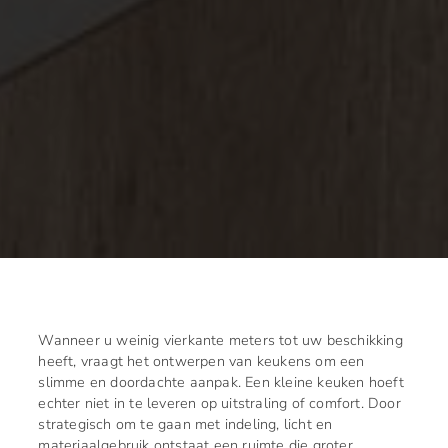
Wanneer u weinig vierkante meters tot uw beschikking
heeft, vraagt het ontwerpen van keukens om een
slimme en doordachte aanpak. Een kleine keuken hoeft
echter niet in te leveren op uitstraling of comfort. Door
strategisch om te gaan met indeling, licht en
materiaalgebruik ontstaat een ruimte die groter