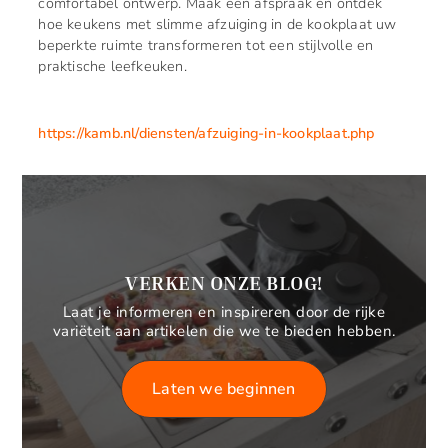
comfortabel ontwerp. Maak een afspraak en ontdek
hoe keukens met slimme afzuiging in de kookplaat uw
beperkte ruimte transformeren tot een stijlvolle en
praktische leefkeuken.
https://kamb.nl/diensten/afzuiging-in-kookplaat.php
VERKEN ONZE BLOG!
Laat je informeren en inspireren door de rijke
variëteit aan artikelen die we te bieden hebben.
Laten we beginnen