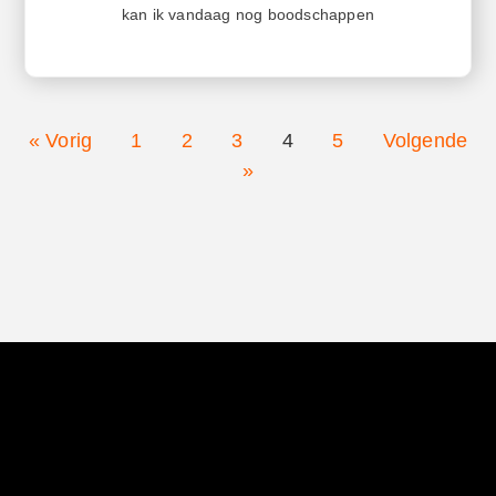
kan ik vandaag nog boodschappen
« Vorig
1
2
3
4
5
Volgende
»