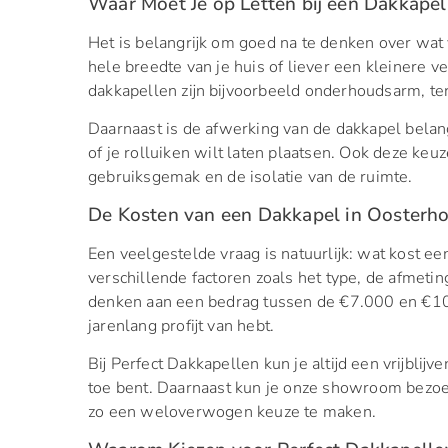
Waar Moet Je op Letten bij een Dakkapel
Het is belangrijk om goed na te denken over wat 
hele breedte van je huis of liever een kleinere 
dakkapellen zijn bijvoorbeeld onderhoudsarm, terw
Daarnaast is de afwerking van de dakkapel belangr
of je rolluiken wilt laten plaatsen. Ook deze keuz
gebruiksgemak en de isolatie van de ruimte.
De Kosten van een Dakkapel in Oosterh
Een veelgestelde vraag is natuurlijk: wat kost ee
verschillende factoren zoals het type, de afmeti
denken aan een bedrag tussen de €7.000 en €10.
jarenlang profijt van hebt.
Bij Perfect Dakkapellen kun je altijd een vrijblij
toe bent. Daarnaast kun je onze showroom bezoe
zo een weloverwogen keuze te maken.